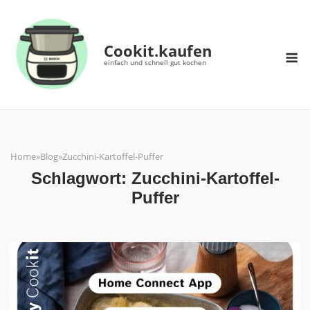
Skip
to
content
Cookit.kaufen
M
einfach und schnell gut kochen
Home
»
Blog
»
Zucchini-Kartoffel-Puffer
Schlagwort:
Zucchini-Kartoffel-
Puffer