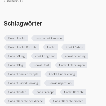
Zubehör
(1)
Schlagwörter
Bosch Cookit
bosch cookit kaufen
Bosch Cookit Rezepte
Cookit
Cookit Aktion
Cookit Alltag
cookit angebot
cookit beratung
Cookit Blog
Cookit Deal
Cookit Erfahrungen
Cookit Familienrezepte
Cookit Finanzierung
Cookit Guided Cooking
Cookit Inspiration
Cookit kaufen
cookit rezept
Cookit Rezepte
Cookit Rezepte der Woche
Cookit Rezepte einfach