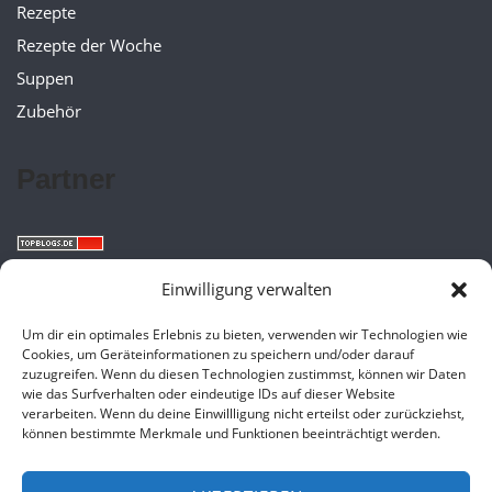
Rezepte
Rezepte der Woche
Suppen
Zubehör
Partner
Einwilligung verwalten
Um dir ein optimales Erlebnis zu bieten, verwenden wir Technologien wie
Cookies, um Geräteinformationen zu speichern und/oder darauf
zuzugreifen. Wenn du diesen Technologien zustimmst, können wir Daten
wie das Surfverhalten oder eindeutige IDs auf dieser Website
verarbeiten. Wenn du deine Einwillligung nicht erteilst oder zurückziehst,
können bestimmte Merkmale und Funktionen beeinträchtigt werden.
2026 © Cookit.kaufen | Die besten Infos & Angebote für deinen Cookit