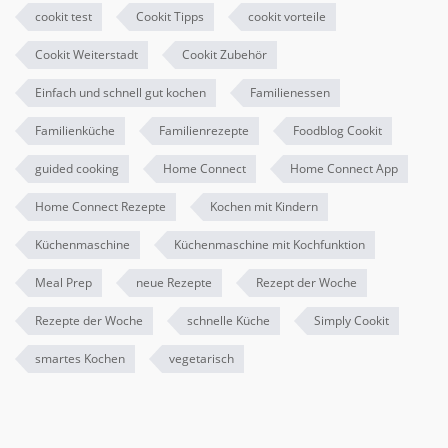
cookit test
Cookit Tipps
cookit vorteile
Cookit Weiterstadt
Cookit Zubehör
Einfach und schnell gut kochen
Familienessen
Familienküche
Familienrezepte
Foodblog Cookit
guided cooking
Home Connect
Home Connect App
Home Connect Rezepte
Kochen mit Kindern
Küchenmaschine
Küchenmaschine mit Kochfunktion
Meal Prep
neue Rezepte
Rezept der Woche
Rezepte der Woche
schnelle Küche
Simply Cookit
smartes Kochen
vegetarisch